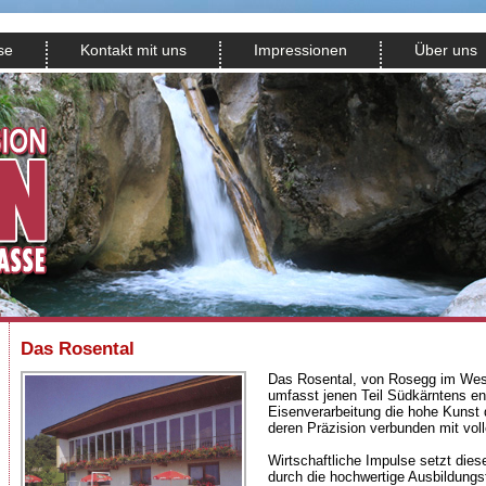
se
Kontakt mit uns
Impressionen
Über uns
Das Rosental
Das Rosental, von Rosegg im West
umfasst jenen Teil Südkärntens ent
Eisenverarbeitung die hohe Kunst
deren Präzision verbunden mit voll
Wirtschaftliche Impulse setzt die
durch die hochwertige Ausbildungst